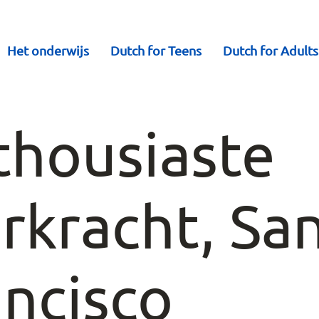
Het onderwijs
Dutch for Teens
Dutch for Adults
thousiaste
rkracht, Sa
ancisco