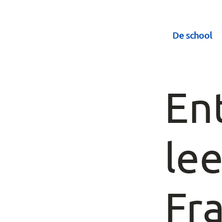
De school
En
lee
Fr