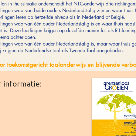
en in thuissituatie onderscheidt het NTC-​onderwijs drie richtingen
erlingen waarvan beide ouders Nederlandstalig zijn en waar thuis
lingen leren op hetzelfde niveau als in Nederland of België.
erlingen waarvan één ouder Nederlandstalig is en waar thuis naas
t is. Deze leerlingen krijgen op dezelfde manier les als R1-leerl
chema achterlopen.
erlingen waarvan één ouder Nederlandstalig is, maar waar thuis 
j krijgen de Nederlandse taal als Tweede Taal aangeboden.
oor toekomstgericht taalonderwijs en blijvende ver
 informatie: