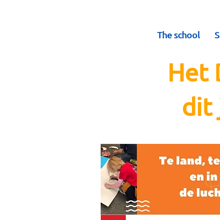
The school
S
Het 
dit