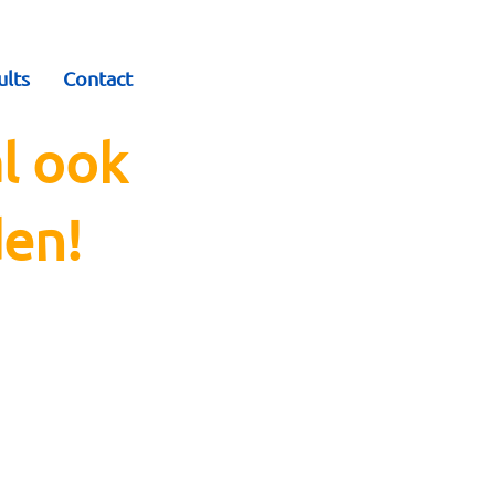
ults
Contact
l ook
den!
eren) een week lang
en spellen zoals
tratego spelen. Veel
l plezier maken met
 een ongedwongen
tiesfeer overheerst.