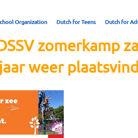
chool Organization
Dutch for Teens
Dutch for Ad
DSSV zomerkamp za
 jaar weer plaatsvin
Een kamp waar uw kind(
gaan knutselen, zingen 
vossenjacht en levend s
Nederlands praten, vee
elkaar en dat alles in
omgeving waar de vakan